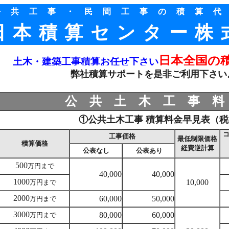
公共工事・民間工事の積算
日本積算センター株
日本全国の
土木・建築工事積算お任せ下さい
弊社積算サポートを是非ご利用下さい
公共土木工事
①公共土木工事 積算料金早見表（
工事価格
最低制限価格
積算価格
経費逆計算
公表なし
公表あり
500
万円まで
40,000
40,000
1000
10,000
万円まで
2000
60,000
50,000
万円まで
3000
80,000
60,000
万円まで