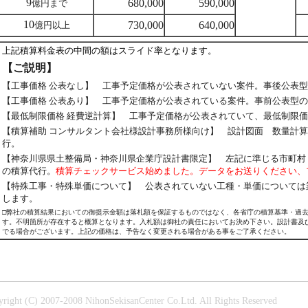
9
680,000
590,000
億円まで
10
730,000
640,000
億円以上
上記積算料金表の中間の額はスライド率となります。
【ご説明】
【工事価格 公表なし】 工事予定価格が公表されていない案件。事後公表
【工事価格 公表あり】 工事予定価格が公表されている案件。事前公表型
【最低制限価格 経費逆計算】 工事予定価格が公表されていて、最低制限
【積算補助 コンサルタント会社様設計事務所様向け】 設計図面 数量計
行。
【神奈川県県土整備局・神奈川県企業庁設計書限定】 左記に準じる市町村
の積算代行。
積算チェックサービス始めました。データをお送りください、
【特殊工事・特殊単価について】 公表されていない工種・単価については
します。
□弊社の積算結果においての御提示金額は落札額を保証するものではなく、各省庁の積算基準・過
す。不明箇所が存在すると概算となります。入札額は御社の責任においてお決め下さい。設計書及
でる場合がございます。上記の価格は、予告なく変更される場合がある事をご了承ください。
right (C) 2007-2008 NihonSekisanCenter Co.Ltd. All Rights Reserved