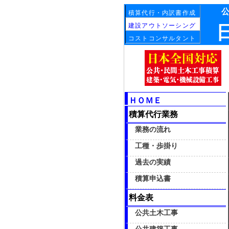
積算代行・内訳書作成
建設アウトソーシング
コストコンサルタント
ＨＯＭＥ
積算代行業務
業務の流れ
工種・歩掛り
過去の実績
積算申込書
料金表
公共土木工事