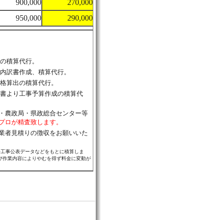
900,000
270,000
950,000
290,000
型の積算代行。
の内訳書作成、積算代行。
価格算出の積算代行。
算書より工事予算作成の積算代
・農政局・県政総合センター等
プロが精査致します。
業者見積りの徴収をお願いいた
去工事公表データなどをもとに積算しま
び作業内容によりやむを得ず料金に変動が