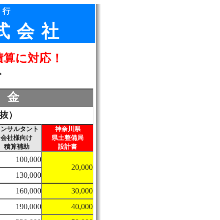
代行
式会社
積算に対応！
。
料金
税抜）
コンサルタント
神奈川県
会社様向け
県土整備局
積算補助
設計書
100,000
20,000
130,000
160,000
30,000
190,000
40,000